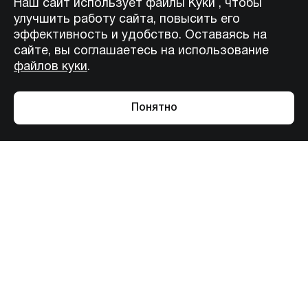
Наш сайт использует файлы Куки , чтобы
улучшить работу сайта, повысить его
эффективность и удобство. Оставаясь на
сайте, вы соглашаетесь на использование
файлов куки
.
Понятно
ДЦ АЦ Тула
Фактический адрес:
г. Тула, ул. Рязанская, 7